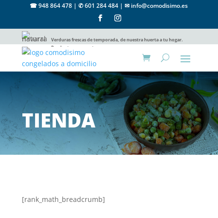
☎ 948 864 478 |
✆ 601 284 484
|
✉ info@comodisimo.es
Verduras frescas de temporada, de nuestra huerta a tu hogar.
Productos gourmet.
TIENDA
[rank_math_breadcrumb]