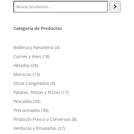
Categoría de Productos
4
Bollería y Panadería
4
productos
18
Carnes y Aves
18
productos
28
Helados
28
productos
13
Mariscos
13
productos
3
Otros Congelados
3
productos
17
Patatas, Pastas y Pizzas
17
productos
35
Pescados
35
productos
30
Precocinados
30
productos
8
Producto Fresco y Conservas
8
productos
27
Verduras y Ensaladas
27