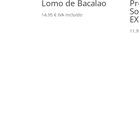
Lomo de Bacalao
Pr
So
14,95
€
IVA incluido
EX
11,