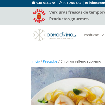
☎ 948 864 478 |
✆ 601 284 484
|
✉ info@com
Verduras frescas de tempora
Productos gourmet.
Productos
Inicio
/
Pescados
/ Chipirón relleno supremo