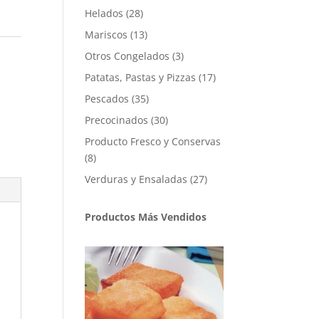
productos
28
Helados
28
productos
13
Mariscos
13
productos
3
Otros Congelados
3
productos
17
Patatas, Pastas y Pizzas
17
productos
35
Pescados
35
productos
30
Precocinados
30
productos
Producto Fresco y Conservas
8
8
productos
27
Verduras y Ensaladas
27
productos
Productos Más Vendidos