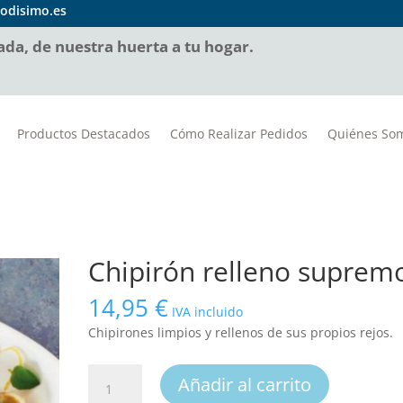
odisimo.es
da, de nuestra huerta a tu hogar.
Productos Destacados
Cómo Realizar Pedidos
Quiénes So
Chipirón relleno suprem
14,95
€
IVA incluido
Chipirones limpios y rellenos de sus propios rejos.
Chipirón
Añadir al carrito
relleno