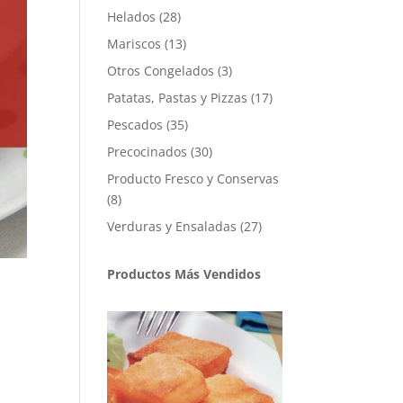
productos
28
Helados
28
productos
13
Mariscos
13
productos
3
Otros Congelados
3
productos
17
Patatas, Pastas y Pizzas
17
productos
35
Pescados
35
productos
30
Precocinados
30
productos
Producto Fresco y Conservas
8
8
productos
27
Verduras y Ensaladas
27
productos
Productos Más Vendidos