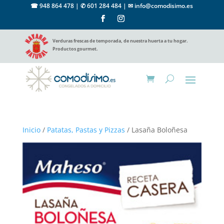
☎ 948 864 478 |
✆ 601 284 484
|
✉ info@comodisimo.es
Verduras frescas de temporada, de nuestra huerta a tu hogar.
Productos gourmet.
Inicio
/
Patatas, Pastas y Pizzas
/ Lasaña Boloñesa