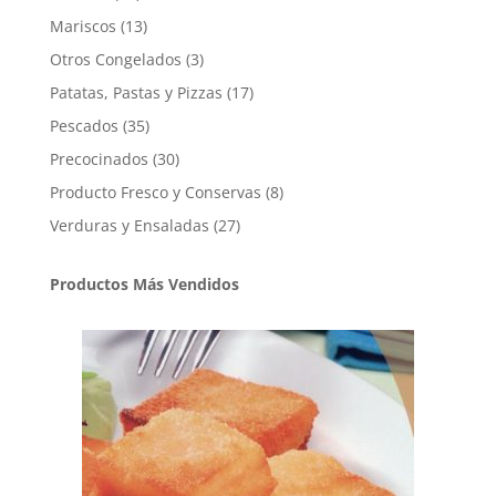
productos
13
Mariscos
13
productos
3
Otros Congelados
3
productos
17
Patatas, Pastas y Pizzas
17
productos
35
Pescados
35
productos
30
Precocinados
30
productos
8
Producto Fresco y Conservas
8
productos
27
Verduras y Ensaladas
27
productos
Productos Más Vendidos