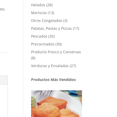
productos
28
Helados
28
ato.
productos
13
Mariscos
13
productos
3
Otros Congelados
3
productos
17
Patatas, Pastas y Pizzas
17
productos
35
Pescados
35
productos
30
Precocinados
30
productos
Producto Fresco y Conservas
8
8
productos
27
Verduras y Ensaladas
27
productos
Productos Más Vendidos