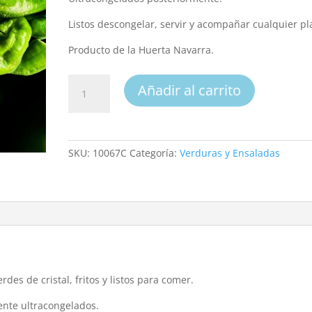
Listos descongelar, servir y acompañar cualquier pl
Producto de la Huerta Navarra.
Pimiento
Añadir al carrito
verde
de
Cristal
Frito
SKU:
10067C
Categoría:
Verduras y Ensaladas
(Congelado)
cantidad
es de cristal, fritos y listos para comer.
ente ultracongelados.