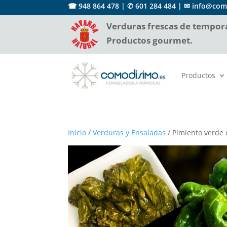
☎ 948 864 478 |
✆ 601 284 484
|
✉ info@com
Verduras frescas de tempora
Productos gourmet.
Productos
Inicio
/
Verduras y Ensaladas
/ Pimiento verde d